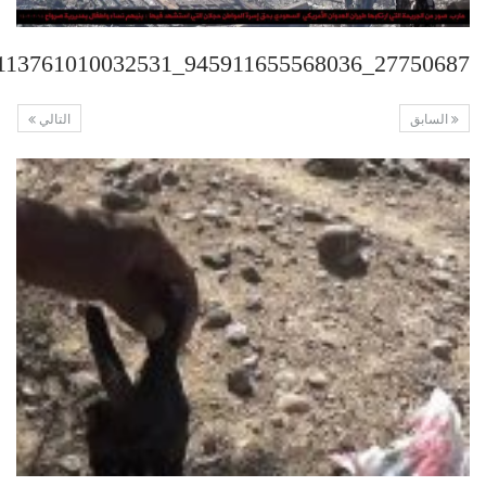
27750687_945911655568036_6344113761010032531_n
السابق
التالي