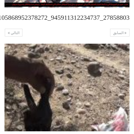
27858803_945911312234737_629105868952378272_n
السابق
التالي