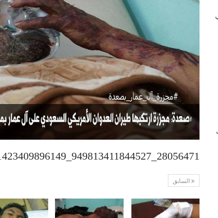
 في
ب
28056471_949813411844527_8108271423409896149_n (1)
السابق