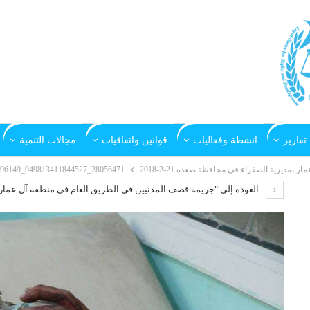
تقارير
انشطة وفعاليات
قوانين واتفاقيات
مجالات التنمية
مديرية الصفراء في محافظة صعده 21-2-2018
28056471_949813411844527_8108271423409896149_n (1)
العودة إلى "جريمة قصف المدنيين في الطريق العام في منطقة آل عمار بمديري