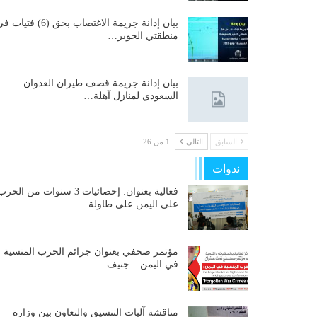
بيان إدانة جريمة الاغتصاب بحق (6) فتيات
منطقتي الجوير…
بيان إدانة جريمة قصف طيران العدوان
السعودي لمنازل آهلة…
السابق
التالي
1 من 26
ندوات
فعالية بعنوان: إحصائيات 3 سنوات من الحر
على اليمن على طاولة…
مؤتمر صحفي بعنوان جرائم الحرب المنسية
في اليمن – جنيف…
مناقشة آليات التنسيق والتعاون بين وزارة