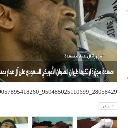
 في
ب
28058429_950485025110699_391069057895418260_n
السابق