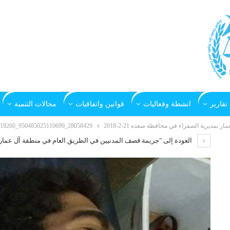
تقارير
انشطة وفعاليات
قوانين واتفاقيات
مجالات التنمية
مديرية الصفراء في محافظة صعده 21-2-2018
28058429_950485025110699_391069057895418260_n
العودة إلى "جريمة قصف المدنيين في الطريق العام في منطقة آل عمار بمديري