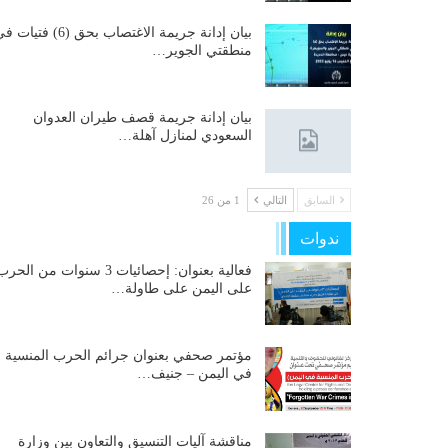
بيان إدانة جريمة الاغتصاب بحق (6) فتيات
منطقتي الجوير…
بيان إدانة جريمة قصف طيران العدوان
السعودي لمنازل آهلة…
السابق
التالي
1 من 26
ندوات
فعالية بعنوان: إحصائيات 3 سنوات من الحر
على اليمن على طاولة…
مؤتمر صحفي بعنوان جرائم الحرب المنسية
في اليمن – جنيف…
مناقشة آليات التنسيق والتعاون بين وزارة