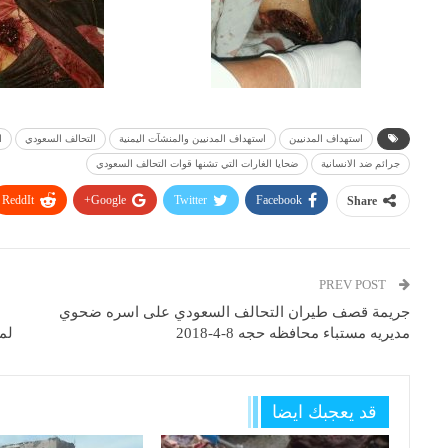
استهداف المدنيين
استهداف المدنيين والمنشآت اليمنية
التحالف السعودي
ا
جرائم ضد الانسانية
ضحايا الغارات التي تشنها قوات التحالف السعودي
ReddIt
Google+
Twitter
Facebook
Share
PREV POST
جريمة قصف طيران التحالف السعودي على اسره ضحوي
مديريه مستباء محافظه حجه 8-4-2018
قد يعجبك ايضا