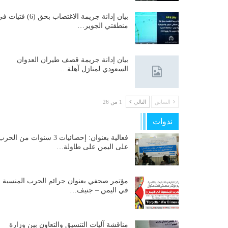
بيان إدانة جريمة الاغتصاب بحق (6) فتيات
منطقتي الجوير…
بيان إدانة جريمة قصف طيران العدوان
السعودي لمنازل آهلة…
السابق
التالي
1 من 26
ندوات
فعالية بعنوان: إحصائيات 3 سنوات من الحر
على اليمن على طاولة…
مؤتمر صحفي بعنوان جرائم الحرب المنسية
في اليمن – جنيف…
مناقشة آليات التنسيق والتعاون بين وزارة