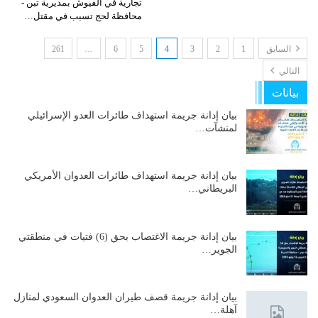
تجارية في الفيوش بمديرية تبن -
محافظة لحج تسبب في مقتل…
السابق
1
2
3
4
5
6
…
261
التالي
بيانات
بيان إدانة جريمة استهداف طائرات العدو الإسرائيلي
لمنشآت…
بيان إدانة جريمة استهداف طائرات العدوان الأمريكي
البريطاني…
بيان إدانة جريمة الاغتصاب بحق (6) فتيات في منطقتي
الجوير…
بيان إدانة جريمة قصف طيران العدوان السعودي لمنازل
آهلة…