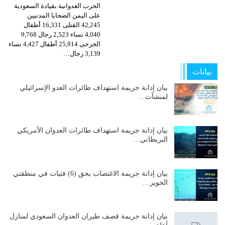
الحرب العدوانية بقيادة السعودية
على اليمن الضحايا المدنيين
42,245 القتلى 16,331 أطفال
4,040 نساء 2,523 رجال 9,768
الجرحى 25,914 أطفال 4,427 نساء
3,139 رجال…
بيانات
بيان إدانة جريمة استهداف طائرات العدو الإسرائيلي
لمنشآت…
بيان إدانة جريمة استهداف طائرات العدوان الأمريكي
البريطاني…
بيان إدانة جريمة الاغتصاب بحق (6) فتيات في منطقتي
الجوير…
بيان إدانة جريمة قصف طيران العدوان السعودي لمنازل