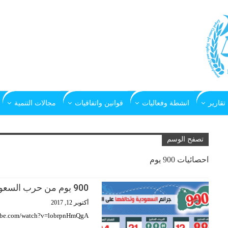
تقارير
انشطة وفعاليات
قوانين واتفاقيات
مجالات التنمية
تصفح الوسم
احصائيات 900 يوم
900 يوم من حرب السعودية وتحالفها على اليمن
أكتوبر 12, 2017
tube.com/watch?v=lobrpnHmQgA