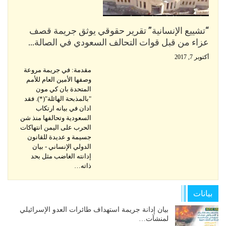
“تشييع الإنسانية” تقرير حقوقي يوثق جريمة قصف
عزاء من قبل قوات التحالف السعودي في الصالة…
أكتوبر 7, 2017
مقدمة: في جريمة مروعة
وصفها الأمين العام للأمم
المتحدة بان كي مون
"بالمذبحة الهائلة"(*). فقد
ادان في بيانه ارتكاب
السعودية وتحالفها منذ شن
الحرب على اليمن انتهاكات
جسيمة و عديدة للقانون
الدولي الإنساني - بيان
إدانته الغاضب مثل بحد
ذاته…
بيانات
بيان إدانة جريمة استهداف طائرات العدو الإسرائيلي
لمنشآت…