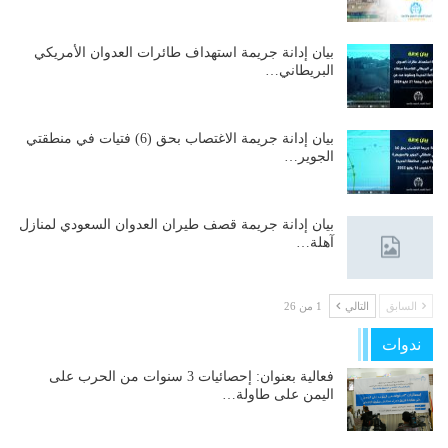
بيان إدانة جريمة استهداف طائرات العدوان الأمريكي
البريطاني…
بيان إدانة جريمة الاغتصاب بحق (6) فتيات في منطقتي
الجوير…
بيان إدانة جريمة قصف طيران العدوان السعودي لمنازل
آهلة…
السابق
التالي
1 من 26
ندوات
فعالية بعنوان: إحصائيات 3 سنوات من الحرب على
اليمن على طاولة…