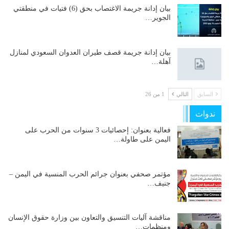
بيان إدانة جريمة الاغتصاب بحق (6) فتيات في منطقتي
الجوير…
بيان إدانة جريمة قصف طيران العدوان السعودي لمنازل
آهلة…
السابق
التالي
1 من 26
ندوات
فعالية بعنوان: إحصائيات 3 سنوات من الحرب على
اليمن على طاولة…
مؤتمر صحفي بعنوان جرائم الحرب المنسية في اليمن –
جنيف…
مناقشة آليات التنسيق والتعاون بين وزارة حقوق الإنسان
ومنظمات…