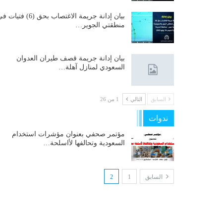
بيان إدانة جريمة الاغتصاب بحق (6) فتيات
منطقتي الجوير…
بيان إدانة جريمة قصف طيران العدوان
السعودي لمنازل آهلة…
السابق
التالي
1 من 26
ندوات
مؤتمر صحفي بعنوان مؤشرات استخدام
السعودية وتحالفها لأاسلحة…
السابق
1
2