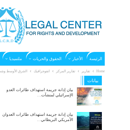
الرئيسة
الأخبار
الحقوق والحريات
ملتميديا
Home
تقارير
تقارير المركز
انفوجرافيك
اﻟﺷرق اﻷوﺳط وﺷﻣﺎل أﻓرﯾﻘﯾﺎ– اﻟ
بيانات
بيان إدانة جريمة استهداف طائرات العدو
الإسرائيلي لمنشآت…
بيان إدانة جريمة استهداف طائرات العدوان
الأمريكي البريطاني…