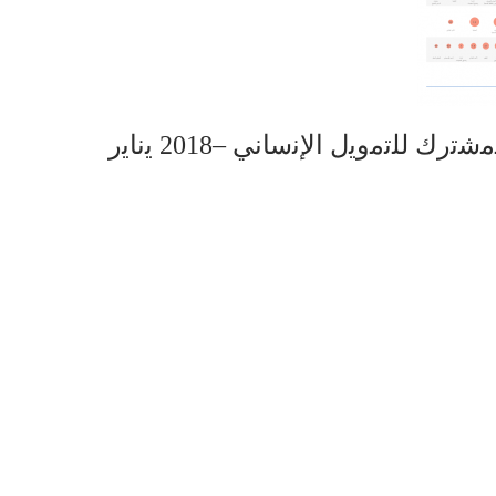
اﻟﺷرق اﻷوﺳط وﺷﻣﺎل أﻓرﯾﻘﯾﺎ– اﻟﺻﻧدوق اﻟﻣﺷﺗرك ﻟﻠﺗﻣوﯾل اﻹﻧﺳﺎﻧﻲ –2018 ﯾﻧﺎﯾر