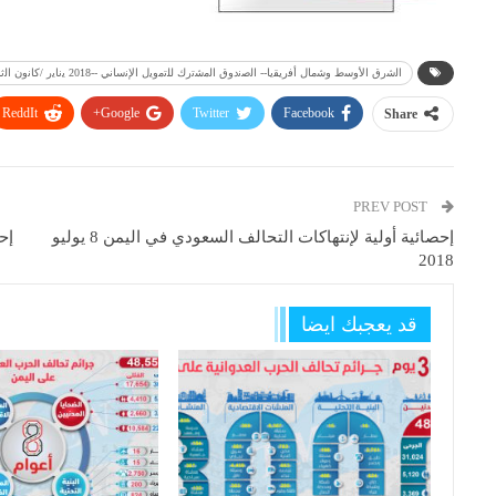
اﻟﺷرق اﻷوﺳط وﺷﻣﺎل أﻓرﯾﻘﯾﺎ-- اﻟﺻﻧدوق اﻟﻣﺷﺗرك ﻟﻠﺗﻣوﯾل اﻹﻧﺳﺎﻧﻲ --2018 ﯾﻧﺎﯾر /ﻛﺎﻧون اﻟﺛﺎﻧﻲ - ﯾوﻧﯾو /ﺣزﯾران
ReddIt
Google+
Twitter
Facebook
Share
PREV POST
إحصائية أولية لإنتهاكات التحالف السعودي في اليمن 8 يوليو
2018
قد يعجبك ايضا