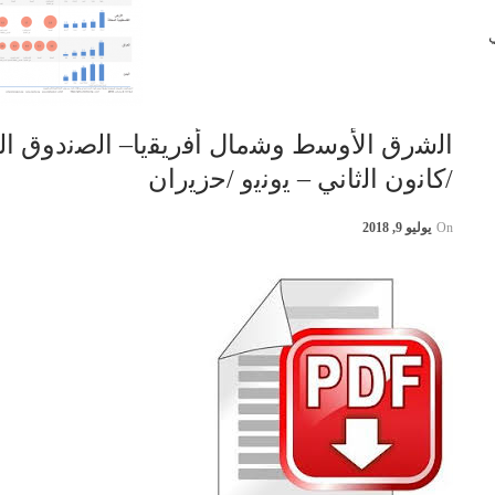
 في
/ﻛﺎﻧون اﻟﺛﺎﻧﻲ – ﯾوﻧﯾو /ﺣزﯾران
On
يوليو 9, 2018