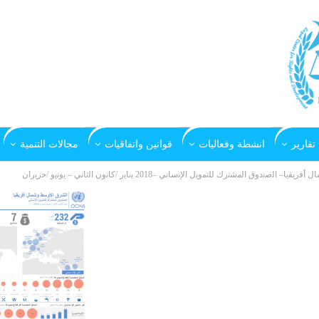
تقارير
انشطة وفعاليات
قوانين واتفاقيات
مجالات التنمية
ﺻﻧدوق اﻟﻣﺷﺗرك ﻟﻠﺗﻣوﯾل اﻹﻧﺳﺎﻧﻲ –2018 ﯾﻧﺎﯾر /ﻛﺎﻧون اﻟﺛﺎﻧﻲ – ﯾوﻧﯾو /ﺣزﯾران