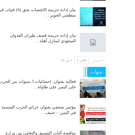
بيان إدانة جريمة الاغتصاب بحق (6) فتيات
منطقتي الجوير…
بيان إدانة جريمة قصف طيران العدوان
السعودي لمنازل آهلة…
السابق
التالي
1 من 26
ندوات
فعالية بعنوان: إحصائيات 3 سنوات من الحر
على اليمن على طاولة…
مؤتمر صحفي بعنوان جرائم الحرب المنسية
في اليمن – جنيف…
مناقشة آليات التنسيق والتعاون بين وزارة