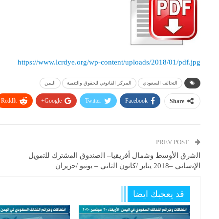
https://www.lcrdye.org/wp-content/uploads/2018/01/pdf.jpg
التحالف السعودي
المركز القانوني للحقوق والتنمية
اليمن
ReddIt
Google+
Twitter
Facebook
Share
PREV POST
اﻟﺷرق اﻷوﺳط وﺷﻣﺎل أﻓرﯾﻘﯾﺎ– اﻟﺻﻧدوق اﻟﻣﺷﺗرك ﻟﻠﺗﻣوﯾل
اﻹﻧﺳﺎﻧﻲ –2018 ﯾﻧﺎﯾر /ﻛﺎﻧون اﻟﺛﺎﻧﻲ – ﯾوﻧﯾو /ﺣزﯾران
قد يعجبك ايضا