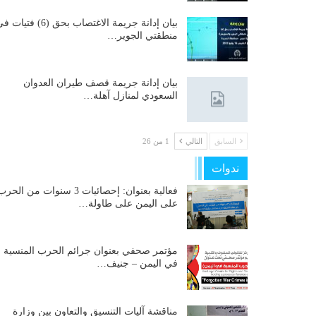
بيان إدانة جريمة الاغتصاب بحق (6) فتيات
منطقتي الجوير…
بيان إدانة جريمة قصف طيران العدوان
السعودي لمنازل آهلة…
السابق
التالي
1 من 26
ندوات
فعالية بعنوان: إحصائيات 3 سنوات من الحر
على اليمن على طاولة…
مؤتمر صحفي بعنوان جرائم الحرب المنسية
في اليمن – جنيف…
مناقشة آليات التنسيق والتعاون بين وزارة