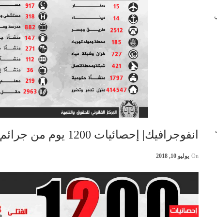
 في
ب
انفوجرافيك| إحصائيات 1200 يوم من جرائم التحالف السعودي في اليمن
On
يوليو 10, 2018