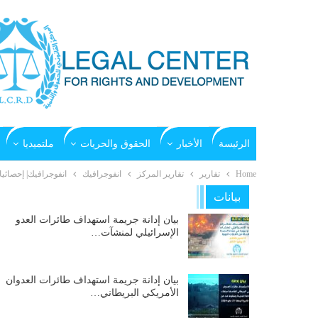
الرئيسة
الأخبار
الحقوق والحريات
ملتميديا
Home
تقارير
تقارير المركز
انفوجرافيك
انفوجرافيك| إحصائيات 1200 يوم من جرائم التحالف السعودي 
بيانات
بيان إدانة جريمة استهداف طائرات العدو
الإسرائيلي لمنشآت…
بيان إدانة جريمة استهداف طائرات العدوان
الأمريكي البريطاني…