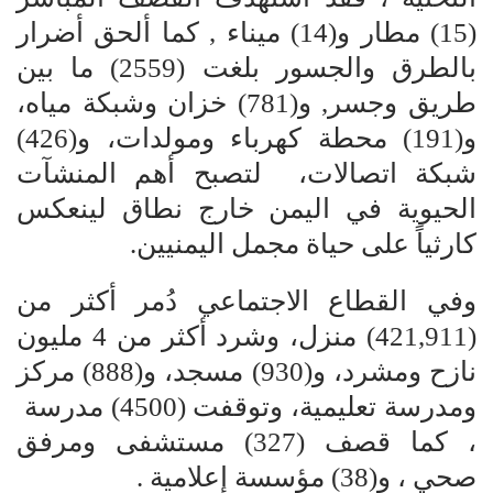
(15) مطار و(14) ميناء , كما ألحق أضرار
بالطرق والجسور بلغت (2559) ما بين
طريق وجسر, و(781) خزان وشبكة مياه،
و(191) محطة كهرباء ومولدات، و(426)
شبكة اتصالات، لتصبح أهم المنشآت
الحيوية في اليمن خارج نطاق لينعكس
كارثياً على حياة مجمل اليمنيين.
وفي القطاع الاجتماعي دُمر أكثر من
(421,911) منزل، وشرد أكثر من 4 مليون
نازح ومشرد، و(930) مسجد، و(888) مركز
ومدرسة تعليمية، وتوقفت (4500) مدرسة
، كما قصف (327) مستشفى ومرفق
صحي ، و(38) مؤسسة إعلامية .