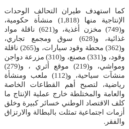
كما استهدف طيران التحالف الوحدات
الإنتاجية منها (1,818) منشأة حكومية،
و(749) مخزن أغذية، و(621) ناقلة مواد
غذائية، و(628) سوق ومجمع تجاري،
و(362) محطة وقود سيارات، و(265) ناقلة
وقود، و(331) مصنع، و(310) مزرعة دواجن
ومواشي، و(219) موقع أثري ، و(279)
منشآت سياحية، و(112) ملعب ومنشأة
رياضية، لتصبح أهم القطاعات الخاصة
والعامة والمختلطة خارج عملية الإنتاج ما
كلف الاقتصاد الوطني خسائر كبيرة وخلق
أزمات اجتماعية تمثلت بالبطالة والارتزاق
والفقر.