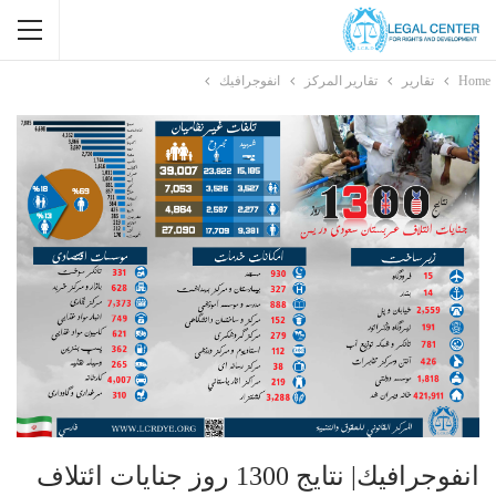
Home
تقارير
تقارير المركز
انفوجرافيك
انفوجرافيك| نتایج 1300 روز جنايات ائتلاف