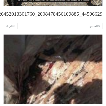
44506629_2008478456109885_3509926452013301760_n
السابق
التالي