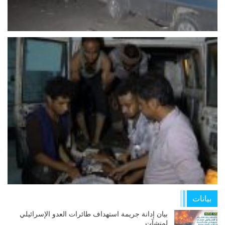
بيانات
بيان إدانة جريمة استهداف طائرات العدو الإسرائيلي
لمنشآت…