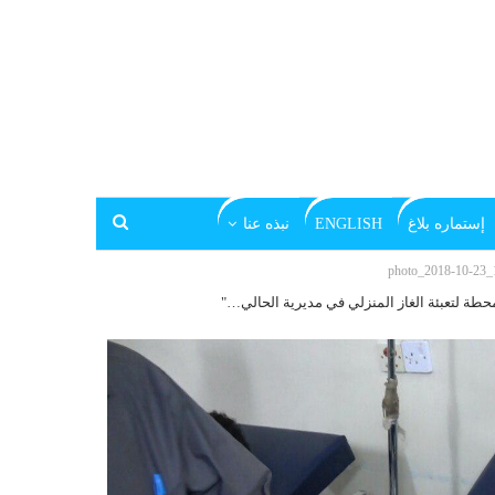
إستماره بلاغ
ENGLISH
نبذه عنا
photo_2018-10-23_
طة لتعبئة الغاز المنزلي في مديرية الحالي…"