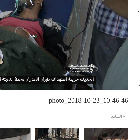
 في
ب
photo_2018-10-23_10-46-46
السابق