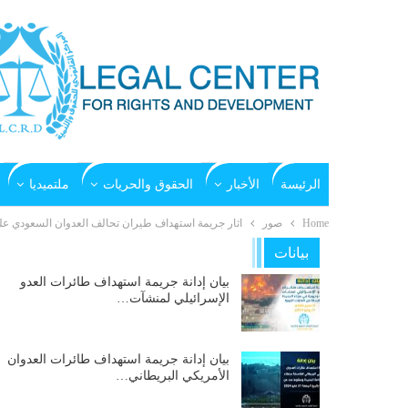
الرئيسة
الأخبار
الحقوق والحريات
ملتميديا
Home
صور
اثار جريمة استهداف طيران تحالف العدوان السعودي على محطة
بيانات
بيان إدانة جريمة استهداف طائرات العدو
الإسرائيلي لمنشآت…
بيان إدانة جريمة استهداف طائرات العدوان
الأمريكي البريطاني…