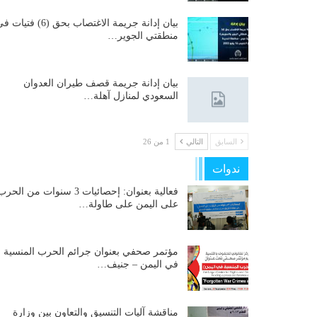
بيان إدانة جريمة الاغتصاب بحق (6) فتيات
منطقتي الجوير…
بيان إدانة جريمة قصف طيران العدوان
السعودي لمنازل آهلة…
السابق
التالي
1 من 26
ندوات
فعالية بعنوان: إحصائيات 3 سنوات من الحر
على اليمن على طاولة…
مؤتمر صحفي بعنوان جرائم الحرب المنسية
في اليمن – جنيف…
مناقشة آليات التنسيق والتعاون بين وزارة