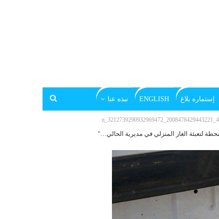
إستماره بلاغ
ENGLISH
نبذه عنا
44512
طة لتعبئة الغاز المنزلي في مديرية الحالي…"