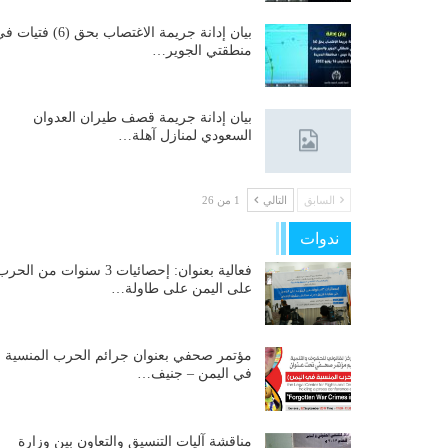
بيان إدانة جريمة الاغتصاب بحق (6) فتيات
منطقتي الجوير…
بيان إدانة جريمة قصف طيران العدوان
السعودي لمنازل آهلة…
السابق
التالي
1 من 26
ندوات
فعالية بعنوان: إحصائيات 3 سنوات من الحر
على اليمن على طاولة…
مؤتمر صحفي بعنوان جرائم الحرب المنسية
في اليمن – جنيف…
مناقشة آليات التنسيق والتعاون بين وزارة