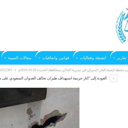
تقارير
انشطة وفعاليات
قوانين واتفاقيات
مجالات التنمية
 لتعبئة الغاز المنزلي في مديرية الحالي بمحافظة الحديدة 20-10-2018م
363_2008478429443221_3212739290932969472_n
العودة إلى "اثار جريمة استهداف طيران تحالف العدوان السعودي على مح