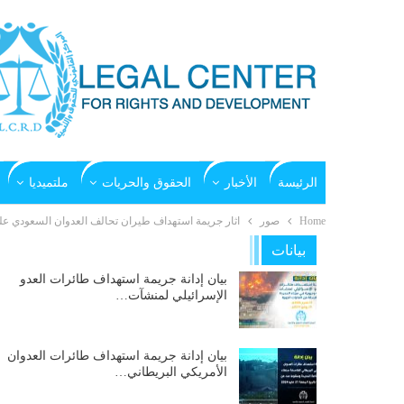
الرئيسة
الأخبار
الحقوق والحريات
ملتميديا
Home
صور
اثار جريمة استهداف طيران تحالف العدوان السعودي على محطة
بيانات
بيان إدانة جريمة استهداف طائرات العدو
الإسرائيلي لمنشآت…
بيان إدانة جريمة استهداف طائرات العدوان
الأمريكي البريطاني…