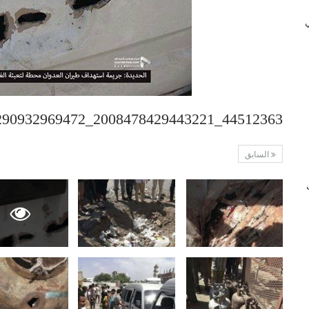
 في
44512363_2008478429443221_3212739290932969472_n
السابق
ب