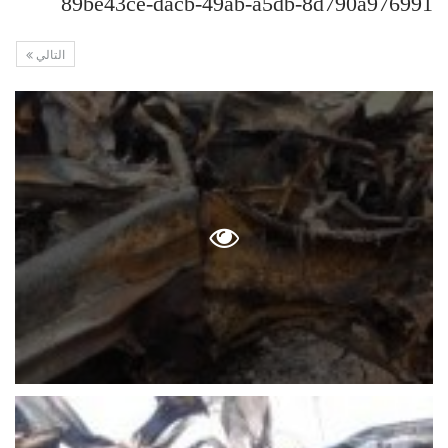
89be43ce-dacb-49ab-a5db-8d790a976991
التالي