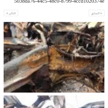
5038da76-44c5-48c0-8799-4ccd1020374e
السابق
التالي