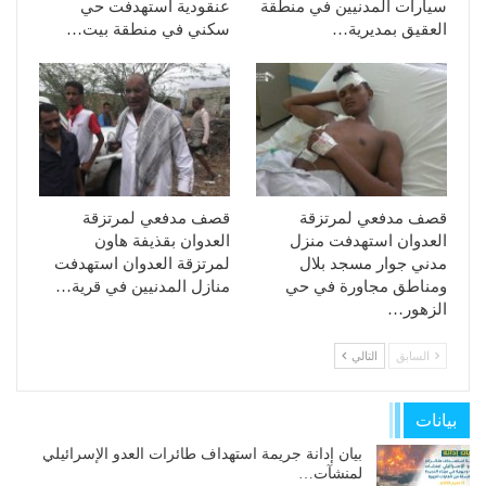
سيارات المدنيين في منطقة
عنقودية استهدفت حي
العقيق بمديرية…
سكني في منطقة بيت…
قصف مدفعي لمرتزقة
قصف مدفعي لمرتزقة
العدوان استهدفت منزل
العدوان بقذيفة هاون
مدني جوار مسجد بلال
لمرتزقة العدوان استهدفت
ومناطق مجاورة في حي
منازل المدنيين في قرية…
الزهور…
السابق
التالي
بيانات
بيان إدانة جريمة استهداف طائرات العدو الإسرائيلي
لمنشآت…