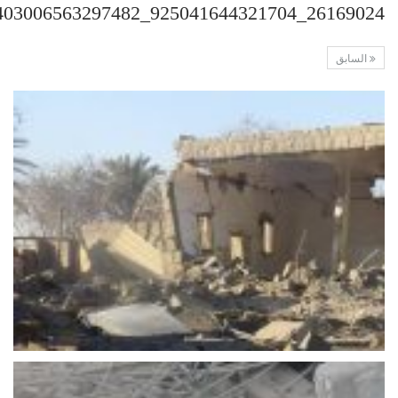
26169024_925041644321704_4850403006563297482_n
السابق