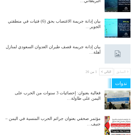
البريطاني…
بيان إدانة جريمة الاغتصاب بحق (6) فتيات في منطقتي
الجوير…
بيان إدانة جريمة قصف طيران العدوان السعودي لمنازل
آهلة…
السابق
التالي
1 من 26
ندوات
فعالية بعنوان: إحصائيات 3 سنوات من الحرب على
اليمن على طاولة…
مؤتمر صحفي بعنوان جرائم الحرب المنسية في اليمن –
جنيف…