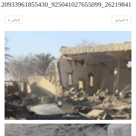
26219841_925041027655099_7420120933961855430_n
السابق
التالي