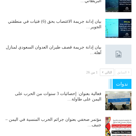
البريطاني…
بيان إدانة جريمة الاغتصاب بحق (6) فتيات في منطقتي
الجوير…
بيان إدانة جريمة قصف طيران العدوان السعودي لمنازل
آهلة…
السابق
التالي
1 من 26
ندوات
فعالية بعنوان: إحصائيات 3 سنوات من الحرب على
اليمن على طاولة…
مؤتمر صحفي بعنوان جرائم الحرب المنسية في اليمن –
جنيف…