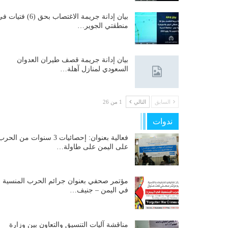
بيان إدانة جريمة الاغتصاب بحق (6) فتيات
منطقتي الجوير…
بيان إدانة جريمة قصف طيران العدوان
السعودي لمنازل آهلة…
السابق
التالي
1 من 26
ندوات
فعالية بعنوان: إحصائيات 3 سنوات من الحر
على اليمن على طاولة…
مؤتمر صحفي بعنوان جرائم الحرب المنسية
في اليمن – جنيف…
مناقشة آليات التنسيق والتعاون بين وزارة