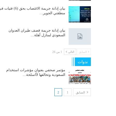
بيان إدانة جريمة الاغتصاب بحق (6) فتيات
منطقتي الجوير…
بيان إدانة جريمة قصف طيران العدوان
السعودي لمنازل آهلة…
السابق
التالي
1 من 26
ندوات
مؤتمر صحفي بعنوان مؤشرات استخدام
السعودية وتحالفها لأاسلحة…
السابق
1
2