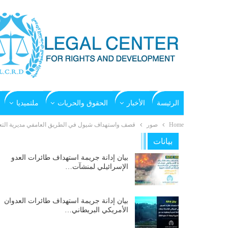
الرئيسة
الأخبار
الحقوق والحريات
ملتميديا
Home
صور
قصف واستهداف شيول في الطريق العامفي مديرية التعزية بمحا
بيانات
بيان إدانة جريمة استهداف طائرات العدو
الإسرائيلي لمنشآت…
بيان إدانة جريمة استهداف طائرات العدوان
الأمريكي البريطاني…