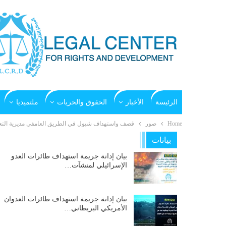
الرئيسة
الأخبار
الحقوق والحريات
ملتميديا
Home
صور
قصف واستهداف شيول في الطريق العامفي مديرية التعزية بمحا
بيانات
بيان إدانة جريمة استهداف طائرات العدو
الإسرائيلي لمنشآت…
بيان إدانة جريمة استهداف طائرات العدوان
الأمريكي البريطاني…