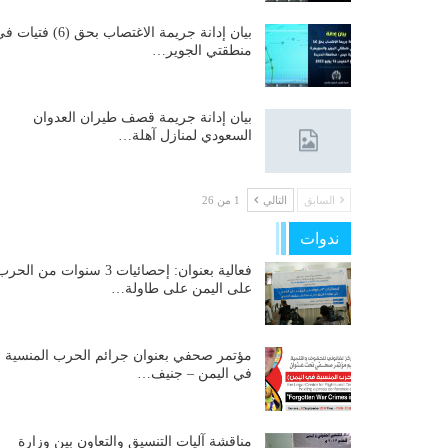
بيان إدانة جريمة الاغتصاب بحق (6) فتيات
منطقتي الجوير…
بيان إدانة جريمة قصف طيران العدوان
السعودي لمنازل آهلة…
السابق
التالي
1 من 26
ندوات
فعالية بعنوان: إحصائيات 3 سنوات من الحر
على اليمن على طاولة…
مؤتمر صحفي بعنوان جرائم الحرب المنسية
في اليمن – جنيف…
مناقشة آليات التنسيق والتعاون بين وزارة