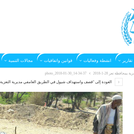
تقارير
انشطة وفعاليات
قوانين واتفاقيات
مجالات التنمية
فظة تعز 28-1-2018
photo_2018-01-30_14-34-37
العودة إلى "قصف واستهداف شيول في الطريق العامفي مديرية التعزية بمحافظة 