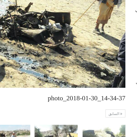
 في
ب
photo_2018-01-30_14-34-37
السابق