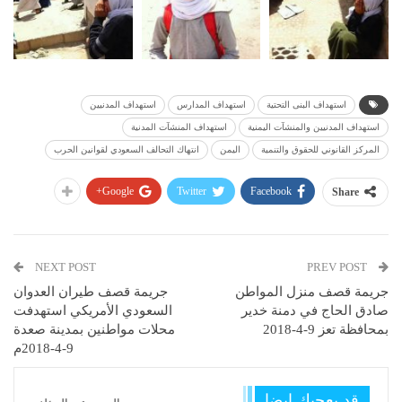
استهداف البنى التحتية
استهداف المدارس
استهداف المدنيين
استهداف المدنيين والمنشآت اليمنية
استهداف المنشآت المدنية
المركز القانوني للحقوق والتنمية
اليمن
انتهاك التحالف السعودي لقوانين الحرب
Google+
Twitter
Facebook
Share
NEXT POST
PREV POST
جريمة قصف منزل المواطن
جريمة قصف طيران العدوان
صادق الحاج في دمنة خدير
السعودي الأمريكي استهدفت
بمحافظة تعز 9-4-2018
محلات مواطنين بمدينة صعدة
9-4-2018م
قد يعجبك ايضا