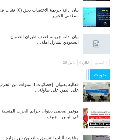
بيان إدانة جريمة الاغتصاب بحق (6) فتيات
منطقتي الجوير…
بيان إدانة جريمة قصف طيران العدوان
السعودي لمنازل آهلة…
السابق
التالي
1 من 26
ندوات
فعالية بعنوان: إحصائيات 3 سنوات من الحر
على اليمن على طاولة…
مؤتمر صحفي بعنوان جرائم الحرب المنسية
في اليمن – جنيف…
مناقشة آليات التنسيق والتعاون بين وزارة