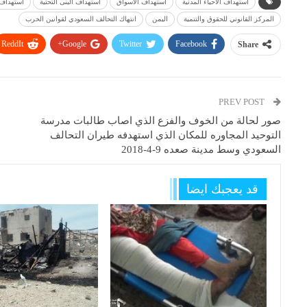
استهداف الاحياء المدنية
استهداف الاسواق
استهداف البنى التحتية
استهداف 
المركز القانوني للحقوق والتنمية
اليمن
انتهاك التحالف السعودي لقوانين الحرب
ReddIt
Google+
Twitter
Facebook
Share
PREV POST
صور لحالة من الخوف والفزع الذي اصاب طالبات مدرسة
التوحيد المجاوره للمكان الذي استهدفه طيران التحالف
السعودي وسط مدينة صعده 9-4-2018
قد يعجبك ايضا