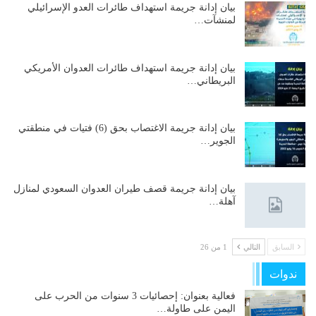
بيان إدانة جريمة استهداف طائرات العدو الإسرائيلي
لمنشآت…
بيان إدانة جريمة استهداف طائرات العدوان الأمريكي
البريطاني…
بيان إدانة جريمة الاغتصاب بحق (6) فتيات في منطقتي
الجوير…
بيان إدانة جريمة قصف طيران العدوان السعودي لمنازل
آهلة…
السابق
التالي
1 من 26
ندوات
فعالية بعنوان: إحصائيات 3 سنوات من الحرب على
اليمن على طاولة…