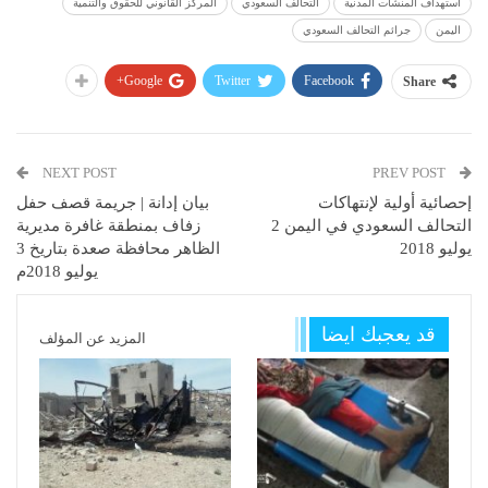
استهداف المنشآت المدنية
التحالف السعودي
المركز القانوني للحقوق والتنمية
اليمن
جرائم التحالف السعودي
Google+
Twitter
Facebook
Share
NEXT POST
PREV POST
إحصائية أولية لإنتهاكات
بيان إدانة | جريمة قصف حفل
التحالف السعودي في اليمن 2
زفاف بمنطقة غافرة مديرية
يوليو 2018
الظاهر محافظة صعدة بتاريخ 3
يوليو 2018م
قد يعجبك ايضا
المزيد عن المؤلف