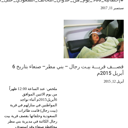
سبتمبر 11, 2017
قصـــف قريـــة بيـت رجال – بني مطر– صنعاء بتاريخ 6
أبريل 2015م
أبريل 12, 2015
ملخص: عند الساعة 12:00 ظهراً
من يوم الاثنين الموافق
6أبريل2015م أثناء تواجد
المواطنين في منازلهم في قرية
(بيت رجال) قامت طائرات
السعودية وحلفائها بقصف قرية بيت
رجال الكائنة في مديرية بني مطر
محافظة صنعاء وقد استهدف