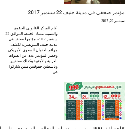
مؤتمر صحفي في مدينة جنيف 22 سبتمبر 2017
سبتمبر 22, 2017
أقام المركز القانوني للحقوق
والتنمية، مساء الجمعة الموافق 22
سبتمبر 2017، مؤتمرا صحفيا في
مدينة جنيف السويسرية لكشف
جرائم العدوان السعوي الأمريكي.
وحضر المؤتمر عددا من القنوات
العربية والأجنبية وكذلك صحفيين
وناشطين حقوقيين ممن شاركوا
في…
#إحصائية_900_يوم_من_عدوان_التحالف_السعودي_على_اليمن