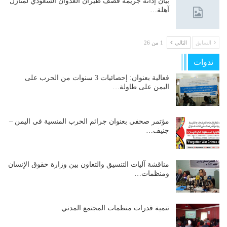
بيان إدانة جريمة قصف طيران العدوان السعودي لمنازل
آهلة…
السابق
التالي
1 من 26
ندوات
فعالية بعنوان: إحصائيات 3 سنوات من الحرب على
اليمن على طاولة…
مؤتمر صحفي بعنوان جرائم الحرب المنسية في اليمن –
جنيف…
مناقشة آليات التنسيق والتعاون بين وزارة حقوق الإنسان
ومنظمات…
تنمية قدرات منظمات المجتمع المدني